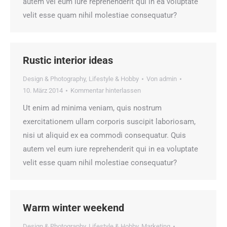
autem vel eum iure reprehenderit qui in ea voluptate
velit esse quam nihil molestiae consequatur?
Rustic interior ideas
Design & Photography
,
Lifestyle & Hobby
Von
admin
10. März 2014
Kommentar hinterlassen
Ut enim ad minima veniam, quis nostrum
exercitationem ullam corporis suscipit laboriosam,
nisi ut aliquid ex ea commodi consequatur. Quis
autem vel eum iure reprehenderit qui in ea voluptate
velit esse quam nihil molestiae consequatur?
Warm winter weekend
Design & Photography
,
Lifestyle & Hobby
,
Marketing