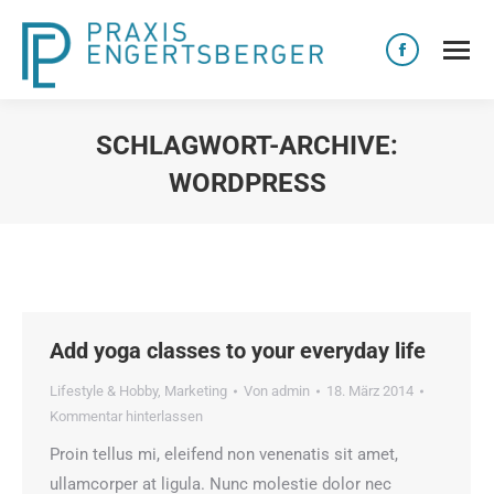
Facebook
page
opens
SCHLAGWORT-ARCHIVE:
in
WORDPRESS
new
Sie befinden sich hier:
window
Add yoga classes to your everyday life
Lifestyle & Hobby
,
Marketing
Von
admin
18. März 2014
Kommentar hinterlassen
Proin tellus mi, eleifend non venenatis sit amet,
ullamcorper at ligula. Nunc molestie dolor nec