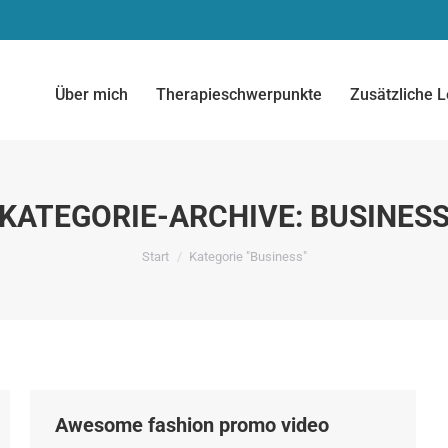
Über mich
Therapieschwerpunkte
Zusätzliche 
KATEGORIE-ARCHIVE:
BUSINES
Sie befinden sich hier:
Start
Kategorie "Business"
Awesome fashion promo video