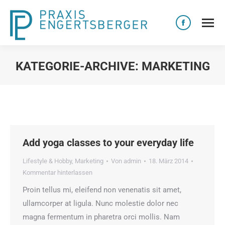
Facebook
page
opens
KATEGORIE-ARCHIVE:
MARKETING
in
Sie befinden sich hier:
new
window
Add yoga classes to your everyday life
Lifestyle & Hobby
,
Marketing
Von
admin
18. März 2014
Kommentar hinterlassen
Proin tellus mi, eleifend non venenatis sit amet,
ullamcorper at ligula. Nunc molestie dolor nec
magna fermentum in pharetra orci mollis. Nam